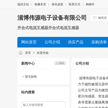
返回主站
|
收藏本页
|
保存桌面
|
联系方式
|
购物车
淄博伟源电子设备有限公司
加关注
开合式电流互感器开合式电流互感器
网站首页
公司介绍
供应产品
采购清单
首页
>
欢迎光临
新闻中心
公司介绍
暂无新闻
淄博伟源电子设备
力于磁性敏感元器
公司主导产品为微
站内搜索
霍尔传感器、变送器
表等需要点量隔离